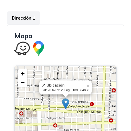
Dirección 1
Mapa
+
−
📍 Ubicación
×
Lat: 20.678912, Lng: -103.364888